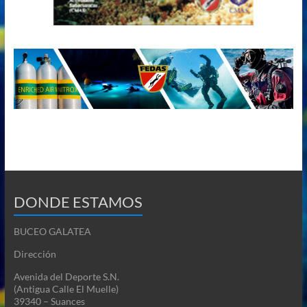
DONDE ESTAMOS
BUCEO GALATEA
Dirección
Avenida del Deporte S.N.
(Antigua Calle El Muelle)
39340 –
Suances