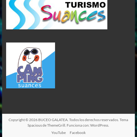
Copyright © 2026
BUCEO GALATEA
. Todos los derechos reservados. Tema
Spacious
de ThemeGrill. Funciona con:
WordPress
.
YouTube
Facebook