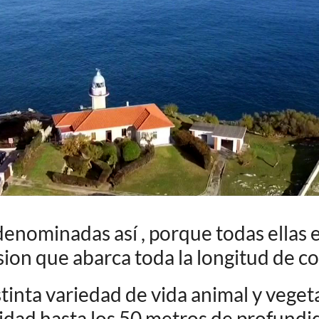
nominadas así , porque todas ellas es
ion que abarca toda la longitud de c
tinta variedad de vida animal y vegeta
dad hasta los 50 metros de profundid