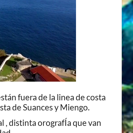
tán fuera de la linea de costa
osta de Suances y Miengo.
l , distinta orografÍa que van
ad .